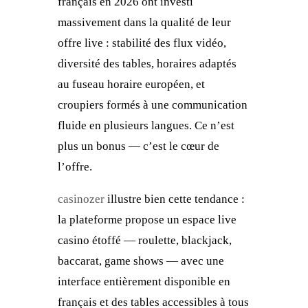
français en 2026 ont investi
massivement dans la qualité de leur
offre live : stabilité des flux vidéo,
diversité des tables, horaires adaptés
au fuseau horaire européen, et
croupiers formés à une communication
fluide en plusieurs langues. Ce n’est
plus un bonus — c’est le cœur de
l’offre.
casinozer
illustre bien cette tendance :
la plateforme propose un espace live
casino étoffé — roulette, blackjack,
baccarat, game shows — avec une
interface entièrement disponible en
français et des tables accessibles à tous