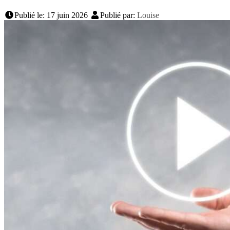
Publié le: 17 juin 2026
Publié par:
Louise