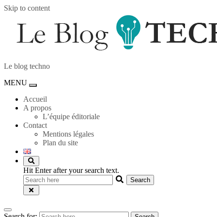
Skip to content
Le blog techno
MENU
Toggle
navigation
Accueil
A propos
L’équipe éditoriale
Contact
Mentions légales
Plan du site
Hit Enter after your search text.
Search for:
Search