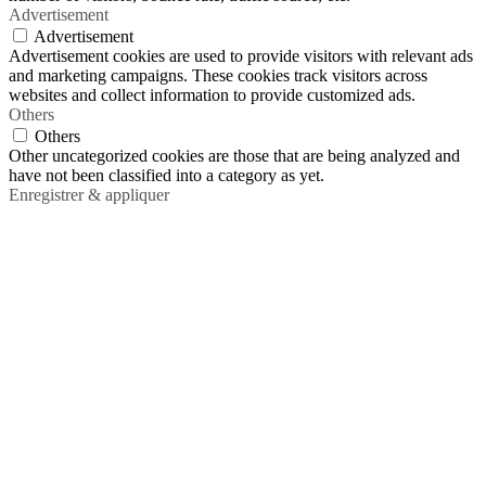
Advertisement
Advertisement
Advertisement cookies are used to provide visitors with relevant ads
and marketing campaigns. These cookies track visitors across
websites and collect information to provide customized ads.
Others
Others
Other uncategorized cookies are those that are being analyzed and
have not been classified into a category as yet.
Enregistrer & appliquer