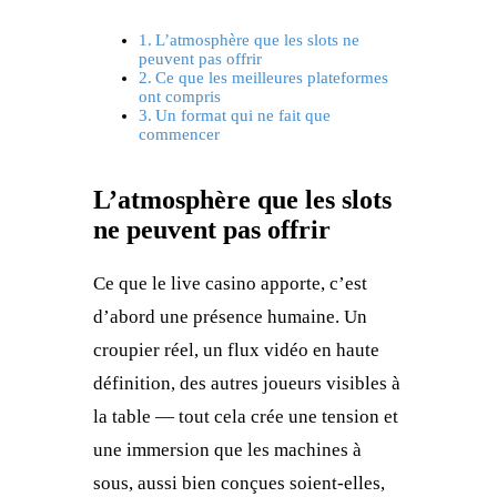
L’atmosphère que les slots ne
peuvent pas offrir
Ce que les meilleures plateformes
ont compris
Un format qui ne fait que
commencer
L’atmosphère que les slots
ne peuvent pas offrir
Ce que le live casino apporte, c’est
d’abord une présence humaine. Un
croupier réel, un flux vidéo en haute
définition, des autres joueurs visibles à
la table — tout cela crée une tension et
une immersion que les machines à
sous, aussi bien conçues soient-elles,