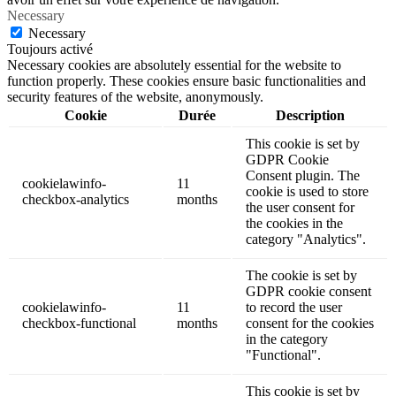
Necessary
Necessary
Toujours activé
Necessary cookies are absolutely essential for the website to
function properly. These cookies ensure basic functionalities and
security features of the website, anonymously.
Cookie
Durée
Description
This cookie is set by
GDPR Cookie
Consent plugin. The
cookielawinfo-
11
cookie is used to store
checkbox-analytics
months
the user consent for
the cookies in the
category "Analytics".
The cookie is set by
GDPR cookie consent
cookielawinfo-
11
to record the user
checkbox-functional
months
consent for the cookies
in the category
"Functional".
This cookie is set by