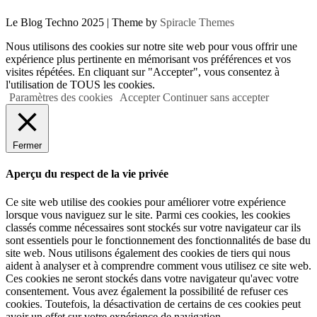
Le Blog Techno 2025
| Theme by
Spiracle Themes
Nous utilisons des cookies sur notre site web pour vous offrir une
expérience plus pertinente en mémorisant vos préférences et vos
visites répétées. En cliquant sur "Accepter", vous consentez à
l'utilisation de TOUS les cookies.
Paramètres des cookies
Accepter
Continuer sans accepter
Fermer
Aperçu du respect de la vie privée
Ce site web utilise des cookies pour améliorer votre expérience
lorsque vous naviguez sur le site. Parmi ces cookies, les cookies
classés comme nécessaires sont stockés sur votre navigateur car ils
sont essentiels pour le fonctionnement des fonctionnalités de base du
site web. Nous utilisons également des cookies de tiers qui nous
aident à analyser et à comprendre comment vous utilisez ce site web.
Ces cookies ne seront stockés dans votre navigateur qu'avec votre
consentement. Vous avez également la possibilité de refuser ces
cookies. Toutefois, la désactivation de certains de ces cookies peut
avoir un effet sur votre expérience de navigation.