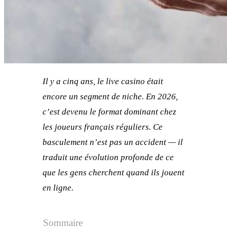
Il y a cinq ans, le live casino était
encore un segment de niche. En 2026,
c’est devenu le format dominant chez
les joueurs français réguliers. Ce
basculement n’est pas un accident — il
traduit une évolution profonde de ce
que les gens cherchent quand ils jouent
en ligne.
Sommaire