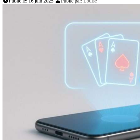
Publié le: 16 juin 2025
Publié par:
Louise