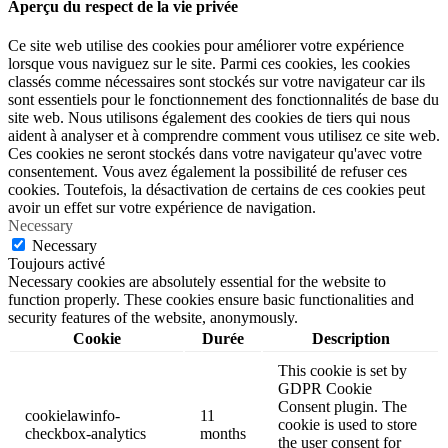
Aperçu du respect de la vie privée
Ce site web utilise des cookies pour améliorer votre expérience
lorsque vous naviguez sur le site. Parmi ces cookies, les cookies
classés comme nécessaires sont stockés sur votre navigateur car ils
sont essentiels pour le fonctionnement des fonctionnalités de base du
site web. Nous utilisons également des cookies de tiers qui nous
aident à analyser et à comprendre comment vous utilisez ce site web.
Ces cookies ne seront stockés dans votre navigateur qu'avec votre
consentement. Vous avez également la possibilité de refuser ces
cookies. Toutefois, la désactivation de certains de ces cookies peut
avoir un effet sur votre expérience de navigation.
Necessary
Necessary
Toujours activé
Necessary cookies are absolutely essential for the website to
function properly. These cookies ensure basic functionalities and
security features of the website, anonymously.
Cookie
Durée
Description
This cookie is set by
GDPR Cookie
Consent plugin. The
cookielawinfo-
11
cookie is used to store
checkbox-analytics
months
the user consent for