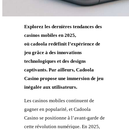
Explorez les dernières tendances des
casinos mobiles en 2025,
où
cadoola
redéfinit l’expérience de
jeu grâce à des innovations
technologiques et des designs
captivants. Par ailleurs, Cadoola
Casino propose une immersion de jeu
inégalée aux utilisateurs.
Les casinos mobiles continuent de
gagner en popularité, et Cadoola
Casino se positionne à l’avant-garde de
cette révolution numérique. En 2025,