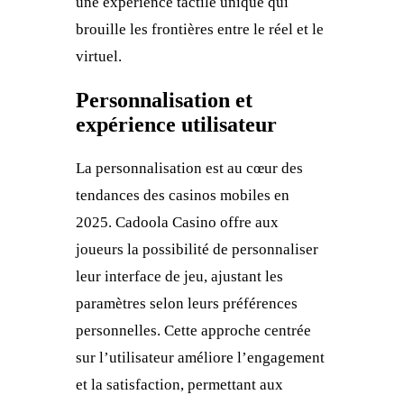
une expérience tactile unique qui
brouille les frontières entre le réel et le
virtuel.
Personnalisation et
expérience utilisateur
La personnalisation est au cœur des
tendances des casinos mobiles en
2025. Cadoola Casino offre aux
joueurs la possibilité de personnaliser
leur interface de jeu, ajustant les
paramètres selon leurs préférences
personnelles. Cette approche centrée
sur l’utilisateur améliore l’engagement
et la satisfaction, permettant aux