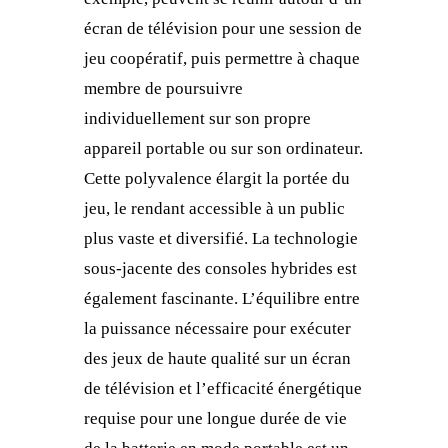
écran de télévision pour une session de
jeu coopératif, puis permettre à chaque
membre de poursuivre
individuellement sur son propre
appareil portable ou sur son ordinateur.
Cette polyvalence élargit la portée du
jeu, le rendant accessible à un public
plus vaste et diversifié. La technologie
sous-jacente des consoles hybrides est
également fascinante. L’équilibre entre
la puissance nécessaire pour exécuter
des jeux de haute qualité sur un écran
de télévision et l’efficacité énergétique
requise pour une longue durée de vie