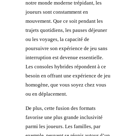
notre monde moderne trépidant, les
joueurs sont constamment en
mouvement. Que ce soit pendant les
trajets quotidiens, les pauses déjeuner
ou les voyages, la capacité de
poursuivre son expérience de jeu sans
interruption est devenue essentielle.
Les consoles hybrides répondent à ce
besoin en offrant une expérience de jeu
homogène, que vous soyez chez vous
ou en déplacement.
De plus, cette fusion des formats
favorise une plus grande inclusivité
parmi les joueurs. Les familles, par
exemple, peuvent se réunir autour d’un