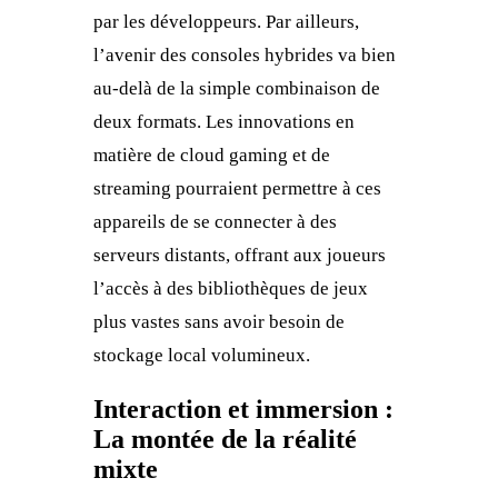
par les développeurs. Par ailleurs,
l’avenir des consoles hybrides va bien
au-delà de la simple combinaison de
deux formats. Les innovations en
matière de cloud gaming et de
streaming pourraient permettre à ces
appareils de se connecter à des
serveurs distants, offrant aux joueurs
l’accès à des bibliothèques de jeux
plus vastes sans avoir besoin de
stockage local volumineux.
Interaction et immersion :
La montée de la réalité
mixte