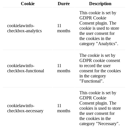
Cookie
Durée
Description
This cookie is set by
GDPR Cookie
Consent plugin. The
cookielawinfo-
11
cookie is used to store
checkbox-analytics
months
the user consent for
the cookies in the
category "Analytics".
The cookie is set by
GDPR cookie consent
cookielawinfo-
11
to record the user
checkbox-functional
months
consent for the cookies
in the category
"Functional".
This cookie is set by
GDPR Cookie
Consent plugin. The
cookielawinfo-
11
cookies is used to store
checkbox-necessary
months
the user consent for
the cookies in the
category "Necessary".