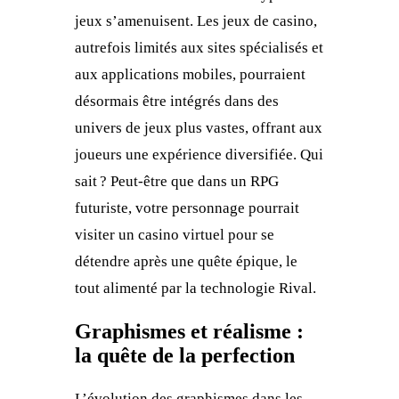
jeux s’amenuisent. Les jeux de casino,
autrefois limités aux sites spécialisés et
aux applications mobiles, pourraient
désormais être intégrés dans des
univers de jeux plus vastes, offrant aux
joueurs une expérience diversifiée. Qui
sait ? Peut-être que dans un RPG
futuriste, votre personnage pourrait
visiter un casino virtuel pour se
détendre après une quête épique, le
tout alimenté par la technologie Rival.
Graphismes et réalisme :
la quête de la perfection
L’évolution des graphismes dans les