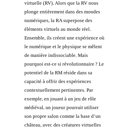
virtuelle (RV). Alors que la RV nous
plonge entièrement dans des mondes
numériques, la RA superpose des
éléments virtuels au monde réel.
Ensemble, ils créent une expérience où
le numérique et le physique se mêlent
de manière indissociable. Mais
pourquoi est-ce si révolutionnaire ? Le
potentiel de la RM réside dans sa
capacité à offrir des expériences
contextuellement pertinentes. Par
exemple, en jouant à un jeu de rôle
médiéval, un joueur pourrait utiliser
son propre salon comme la base d’un
château, avec des créatures virtuelles