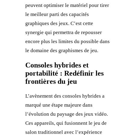
peuvent optimiser le matériel pour tirer
le meilleur parti des capacités
graphiques des jeux. C’est cette
synergie qui permettra de repousser
encore plus les limites du possible dans
le domaine des graphismes de jeu.
Consoles hybrides et
portabilité : Redéfinir les
frontières du jeu
L’avènement des consoles hybrides a
marqué une étape majeure dans
l’évolution du paysage des jeux vidéo.
Ces appareils, qui fusionnent le jeu de
salon traditionnel avec l’expérience