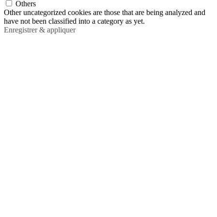
Others
Other uncategorized cookies are those that are being analyzed and
have not been classified into a category as yet.
Enregistrer & appliquer