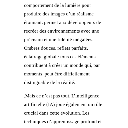
comportement de la lumière pour
produire des images d’un réalisme
étonnant, permet aux développeurs de
recréer des environnements avec une
précision et une fidélité inégalées.
Ombres douces, reflets parfaits,
éclairage global : tous ces éléments
contribuent à créer un monde qui, par
moments, peut être difficilement
distinguable de la réalité.
,Mais ce n’est pas tout. L’intelligence
artificielle (IA) joue également un rôle
crucial dans cette évolution. Les
techniques d’apprentissage profond et