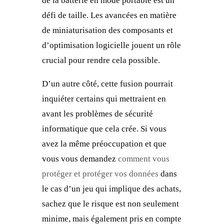
de la batterie en mode portable est un
défi de taille. Les avancées en matière
de miniaturisation des composants et
d’optimisation logicielle jouent un rôle
crucial pour rendre cela possible.
D’un autre côté, cette fusion pourrait
inquiéter certains qui mettraient en
avant les problèmes de sécurité
informatique que cela crée. Si vous
avez la même préoccupation et que
vous vous demandez
comment vous
protéger et protéger vos données
dans
le cas d’un jeu qui implique des achats,
sachez que le risque est non seulement
minime, mais également pris en compte