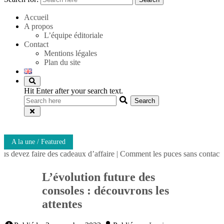
Accueil
A propos
L’équipe éditoriale
Contact
Mentions légales
Plan du site
Hit Enter after your search text.
A la une / Featured
ire des cadeaux d’affaire
|
Comment les puces sans contact révolutionnen
L’évolution future des
consoles : découvrons les
attentes