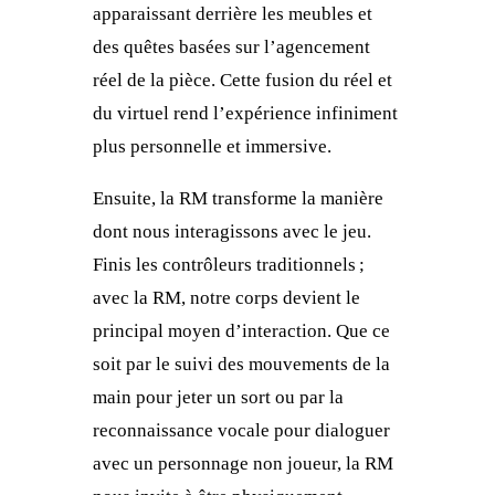
apparaissant derrière les meubles et
des quêtes basées sur l’agencement
réel de la pièce. Cette fusion du réel et
du virtuel rend l’expérience infiniment
plus personnelle et immersive.
Ensuite, la RM transforme la manière
dont nous interagissons avec le jeu.
Finis les contrôleurs traditionnels ;
avec la RM, notre corps devient le
principal moyen d’interaction. Que ce
soit par le suivi des mouvements de la
main pour jeter un sort ou par la
reconnaissance vocale pour dialoguer
avec un personnage non joueur, la RM