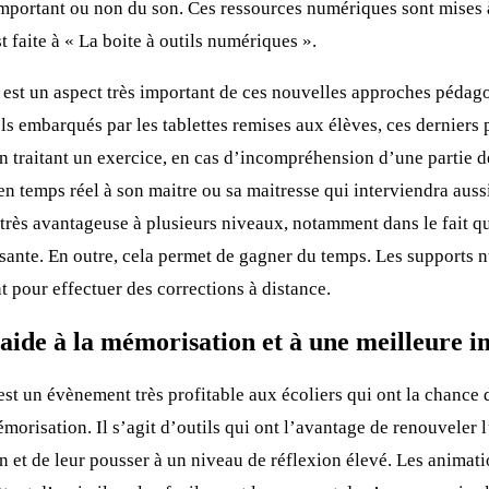
portant ou non du son. Ces ressources numériques sont mises à
t faite à « La boite à outils numériques ».
est un aspect très important de ces nouvelles approches pédag
s embarqués par les tablettes remises aux élèves, ces derniers 
en traitant un exercice, en cas d’incompréhension d’une partie de
n temps réel à son maitre ou sa maitresse qui interviendra aussit
 très avantageuse à plusieurs niveaux, notamment dans le fait qu
essante. En outre, cela permet de gagner du temps. Les supports
t pour effectuer des corrections à distance.
ide à la mémorisation et à une meilleure im
est un évènement très profitable aux écoliers qui ont la chance 
morisation. Il s’agit d’outils qui ont l’avantage de renouveler l
n et de leur pousser à un niveau de réflexion élevé. Les anima