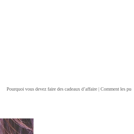
s devez faire des cadeaux d’affaire
|
Comment les puces sans contact ré